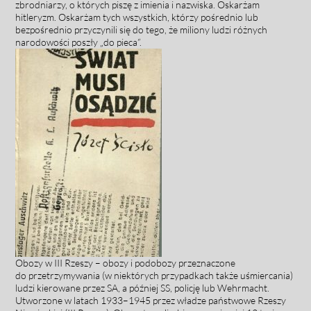
zbrodniarzy, o których piszę z imie­nia i nazwiska. Oskarżam
hitleryzm. Oskarżam tych wszy­stkich, którzy pośrednio lub
bezpośrednio przyczynili się do tego, że miliony ludzi różnych
narodowości poszły „do pieca”.
Obozy w III Rzeszy – obozy i podobozy przeznaczone
do przetrzymywania (w niektórych przypadkach także uśmiercania)
ludzi kierowane przez SA, a później SS, policję lub Wehrmacht.
Utworzone w latach 1933–1945 przez władze państwowe Rzeszy