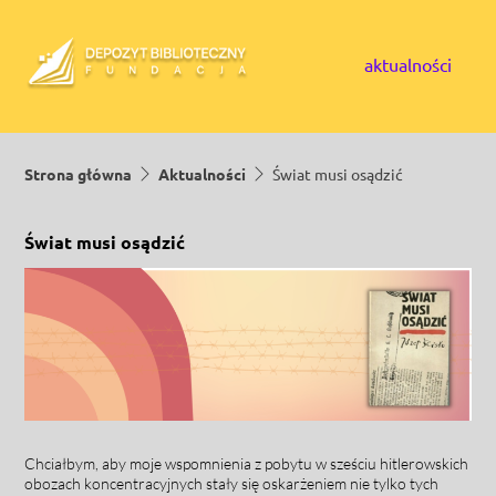
Skip to content
aktualności
Strona główna
Aktualności
Świat musi osądzić
Świat musi osądzić
Chciałbym, aby moje wspomnienia z pobytu w sześciu hitlerowskich
obozach koncentracyjnych stały się oskar­żeniem nie tylko tych