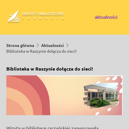
Skip to content
aktualności
Strona główna
Aktualności
Biblioteka w Raszynie dołącza do sieci!
Biblioteka w Raszynie dołącza do sieci!
Wizyta w bibliotece raszyńskiej zaowocowała