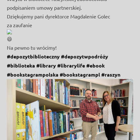
podpisaniem umowy partnerskiej.
Dziękujemy pani dyrektorce Magdalenie Golec
za zaufanie
Na pewno tu wrócimy!
#depozytbiblioteczny
#depozytwpodróży
#biblioteka
#library
#librarylife
#ebook
#bookstagrampolska
#bookstagrampl
#raszyn