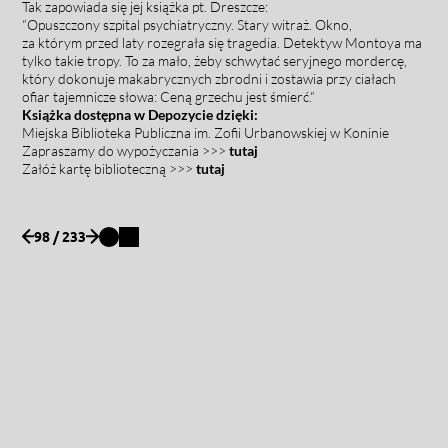
Tak zapowiada się jej książka pt. Dreszcze:
“Opuszczony szpital psychiatryczny. Stary witraż. Okno,
za którym przed laty rozegrała się tragedia. Detektyw Montoya ma
tylko takie tropy. To za mało, żeby schwytać seryjnego mordercę,
który dokonuje makabrycznych zbrodni i zostawia przy ciałach
ofiar tajemnicze słowa: Ceną grzechu jest śmierć.
“
Książka dostępna w Depozycie dzięki:
Miejska Biblioteka Publiczna im. Zofii Urbanowskiej w Koninie
Zapraszamy do wypożyczania
>>>
tutaj
Załóż kartę biblioteczną >>>
tutaj
98 / 233