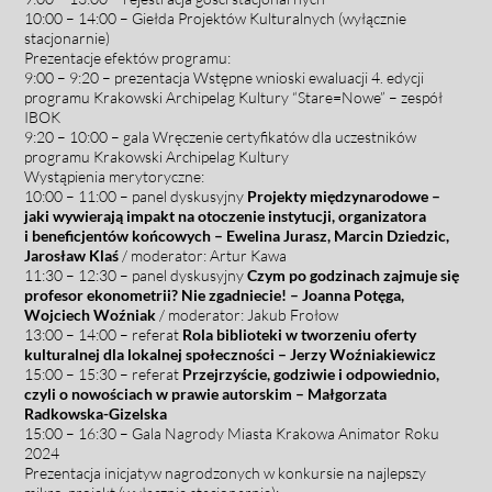
10:00 – 14:00 – Giełda
Pr
ojektów Kulturalnych (wyłącznie
stacjonarnie)
Prezentacje efektów programu:
9:00 – 9:20 – prezentacja
Wstępne wnioski ewaluacji 4. edycji
programu Krakowski Archipelag Kultury “Stare=Nowe” – zespół
IBOK
9:20 – 10:00 – gala
Wręczenie certyfikatów dla uczestników
programu Krakowski Archipelag Kultury
Wystąpienia merytoryczne:
10:00 – 11:00 –
panel dyskusyjny
Projekty międzynarodowe –
jaki wywierają impakt na otoczenie instytucji, organizatora
i beneficjentów końcowych – Ewelina Jurasz, Marcin Dziedzic,
Jarosław Klaś
/ moderator: Artur Kawa
11:30 – 12:30 – panel dyskusyjny
Czym po godzinach zajmuje się
profesor ekonometrii? Nie zgadniecie! – Joanna Potęga,
Wojciech Woźniak
/ moderator: Jakub Frołow
13:00 – 14:00 –
referat
Rola biblioteki w tworzeniu oferty
kulturalnej dla lokalnej społeczności – Jerzy Woźniakiewicz
15:00 – 15:30 – referat
Przejrzyście, godziwie i odpowiednio,
czyli o nowościach w prawie autorskim – Małgorzata
Radkowska-Gizelska
15:00 – 16:30 – Gala Nagrody Miasta Krakowa
Animator Roku
2024
Prezentacja inicjatyw nagrodzonych w konkursie na najlepszy