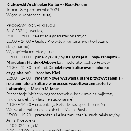
Krakowski Archipelag Kultury
/
BookForum
Termin:
3-5 października 2024
Więcej o konferencji
tutaj
.
PROGRAM KONFERENCJI
3.10.2024 (czwartek)
9:00 – 13:00 – rejestracja gości stacjonarnych
10:00 – 14:00 – Giełda
Pr
ojektów Kulturalnych (wyłącznie
stacjonarnie)
Wystąpienia merytoryczne:
10:00 – 11:00 – panel dyskusyjny
Książka jest… najważniejsza –
Magdalena Hajduk-Dębowska
/ moderator: Jakub Frołow
11:30 – 12:30 – referat
Dziedzictwo kulturowe – lokalne
czy globalne? – Jarosław Klaś
13:00 – 14:00 –
referat
Nowe wyzwania, stare przyzwyczajenia –
rola animatora kultury w procesie współtworzenia oferty
kulturalnej – Marcin Mitzner
Prezentacje inicjatyw nagrodzonych w konkursie na najlepszy
mikro-projekt (wyłącznie stacjonarnie):
14:30 – 14:50 – prezentacja
Rytuały naszej codzienności.
Warsztaty teatralne dla kobiet – Marta Pawlik
15:00 – 15:20 – prezentacja
Leśne zanurzenie i ruch relaksacyjny –
Anna Kłosowska
4.10.2024 (piątek)
9:00 – 13:00 – rejestracja gości stacjonarnych