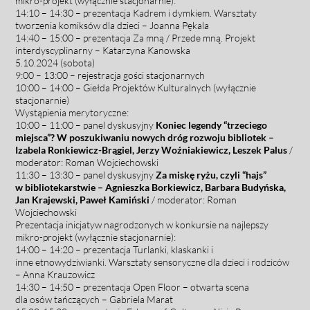
mikro-projekt (wyłącznie stacjonarnie):
14:10 – 14:30 –
prezentacja
Kadrem i dymkiem. Warsztaty
tworzenia komiksów dla dzieci – Joanna Pękala
14:40 – 15:00 –
prezentacja
Za mną / Przede mną. Projekt
interdyscyplinarny – Katarzyna Kanowska
5.
10.2024 (sobota)
9:00 – 13:00 – rejestracja gości stacjonarnych
10:00 – 14:00 – Giełda
Pr
ojektów Kulturalnych (wyłącznie
stacjonarnie)
Wystąpienia merytoryczne:
10:00 – 11:00 –
panel dyskusyjny
Koniec legendy “trzeciego
miejsca”? W poszukiwaniu nowych dróg rozwoju bibliotek –
Izabela Ronkiewicz-Brągiel, Jerzy Woźniakiewicz, Leszek Palus
/
moderator: Roman Wojciechowski
11:30 – 13:30 – panel dyskusyjny
Za miskę ryżu, czyli “hajs”
w bibliotekarstwie – Agnieszka Borkiewicz, Barbara Budyńska,
Jan Krajewski, Paweł Kamiński
/ moderator: Roman
Wojciechowski
Prezentacja inicjatyw nagrodzonych w konkursie na najlepszy
mikro-projekt (wyłącznie stacjonarnie):
14:00 – 14:20 – prezentacja
Turlanki, klaskanki i
inne etnowydziwianki. Warsztaty sensoryczne dla dzieci i rodziców
– Anna Krauzowicz
14:30 – 14:50 – prezentacja
Open Floor – otwarta scena
dla osów tańczących – Gabriela Marat