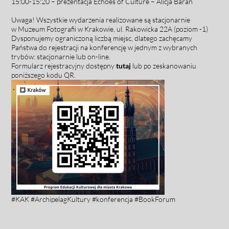
15:00-15:20 – prezentacja
Echoes of Culture – Alicja Baran
Uwaga! Wszystkie wydarzenia realizowane są stacjonarnie
w Muzeum Fotografii w Krakowie, ul. Rakowicka 22A (poziom -1)
Dysponujemy ograniczoną liczbą miejsc, dlatego zachęcamy
Państwa do rejestracji na konferencję w jednym z wybranych
trybów:
stacjonarnie lub on-line.
Formularz rejestracyjny dostępny
tutaj
lub po zeskanowaniu
poniższego kodu QR.
#KAK #ArchipelagKultury #konferencja #BookForum