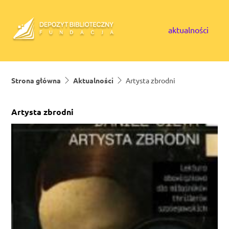
Skip to content
aktualności
Strona główna
Aktualności
Artysta zbrodni
Artysta zbrodni