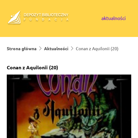
Skip to content
aktualności
Strona główna
Aktualności
Conan z Aquilonii (20)
Conan z Aquilonii (20)