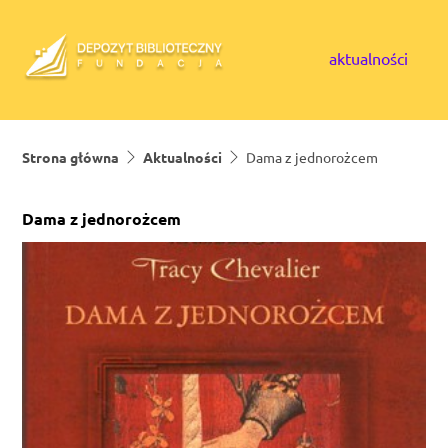
Skip to content
aktualności
Strona główna
Aktualności
Dama z jednorożcem
Dama z jednorożcem