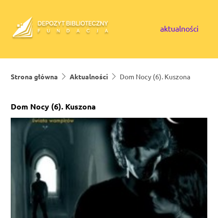
Skip to content
aktualności
Strona główna
Aktualności
Dom Nocy (6). Kuszona
Dom Nocy (6). Kuszona