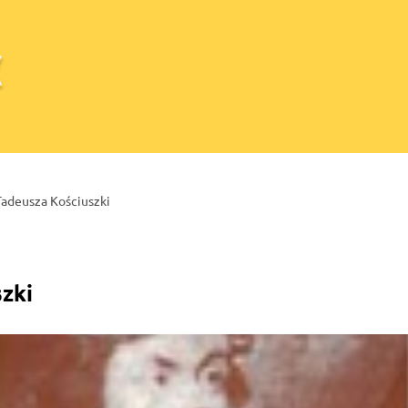
Tadeusza Kościuszki
szki