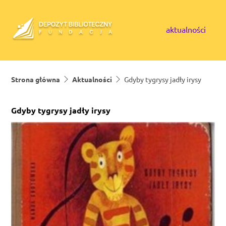
Skip to content
aktualności
Strona główna
Aktualności
Gdyby tygrysy jadły irysy
Gdyby tygrysy jadły irysy