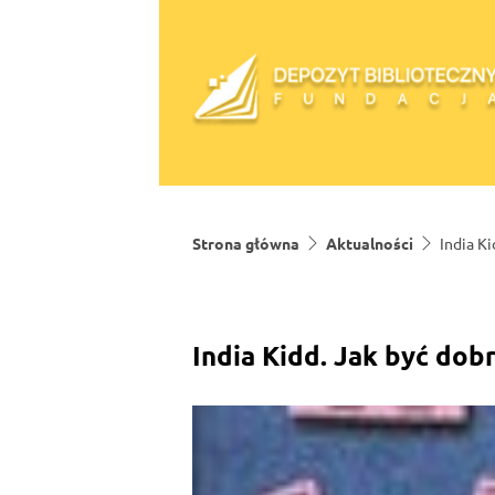
Skip to content
Strona główna
Aktualności
India K
India Kidd. Jak być dob