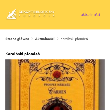
Skip to content
aktualności
Strona główna
Aktualności
Karaibski płomień
Karaibski płomień