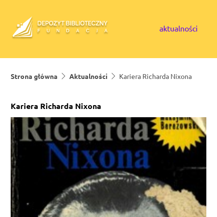
Skip to content
aktualności
Strona główna
Aktualności
Kariera Richarda Nixona
Kariera Richarda Nixona