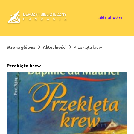
Skip to content
aktualności
Strona główna
Aktualności
Przeklęta krew
Przeklęta krew