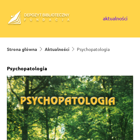
Skip to content
aktualności
Strona główna
Aktualności
Psychopatologia
Psychopatologia