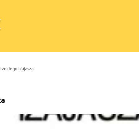
Trzeciego Izajasza
za