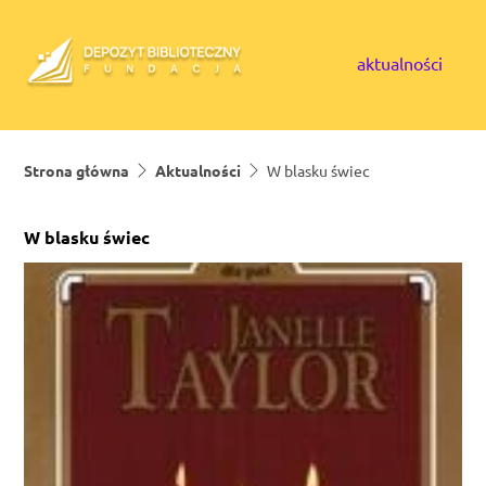
Skip to content
aktualności
Strona główna
Aktualności
W blasku świec
W blasku świec