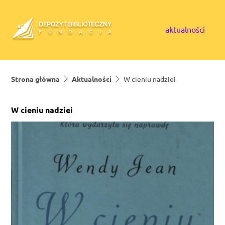
Skip to content
aktualności
Strona główna
Aktualności
W cieniu nadziei
W cieniu nadziei