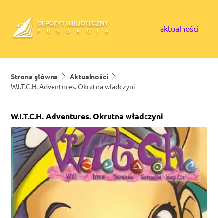
Skip to content
aktualności
Strona główna
Aktualności
W.I.T.C.H. Adventures. Okrutna władczyni
W.I.T.C.H. Adventures. Okrutna władczyni