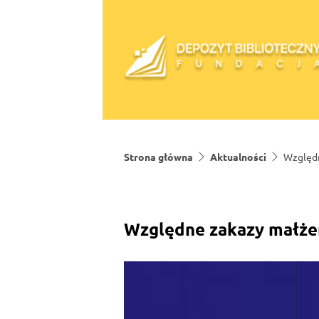
Skip to content
Strona główna
Aktualności
Względn
Względne zakazy małże