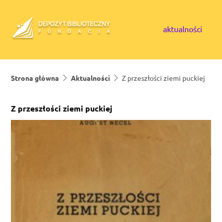
Skip to content
aktualności
Strona główna
Aktualności
Z przeszłości ziemi puckiej
Z przeszłości ziemi puckiej