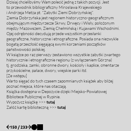
D
zisiaj chcielibyśmy Wam polecić jedną z takich pozycji. Jest
to przewodnik bibliograficzny Mirosława Krajewskiego
i Andrzeja Metza pt. “Zabytki Ziemi Dobrzyńskiej”.
Ziemia Dobrzyńska jest regionem historyczno-geograficznym
obejmującym międzyrzecze Skrwy, Drwęcy i Wisły, położonym
między Mazowszem, Ziemią Chełmińską i Kujawami Wschodnimi.
Ojej odrębności decydują przede wszystkim przesłanki
geograficzne, historyczne i etnograficzne. Posiada ona niezwykle
bogatą przeszłość sięgającą swymi korzeniami początków
państwowości polskiej.
W książce p
o raz pierwszy zestawiono wszystkie zabytki zwartego
historycznie i etnograficznie regionu (z wyłączeniem Górzna)
tj.
grodziska, zamki, obronne dwory, kościoły i kaplice, cmentarze
przykościelne, pałace, dwory, wiejskie parki itd.
[Ze wstępu]
Warto sięgać do tych czasem zapomnianych książek aby bliżej
poznać miejsca, które nas otaczają.
Książka dostępna w Depozycie dzięki
Miejsko-Powiatowej
Bibliotece Publicznej w Rypinie.
Wypożycz książkę >>>
tutaj
Załóż kartę biblioteczną >>>
tutaj
150 / 233