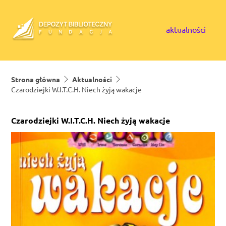
Skip to content
aktualności
Strona główna
Aktualności
Czarodziejki W.I.T.C.H. Niech żyją wakacje
Czarodziejki W.I.T.C.H. Niech żyją wakacje