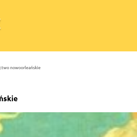
ctwo nowoorleańskie
ńskie