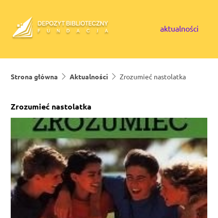
Skip to content
aktualności
Strona główna
Aktualności
Zrozumieć nastolatka
Zrozumieć nastolatka