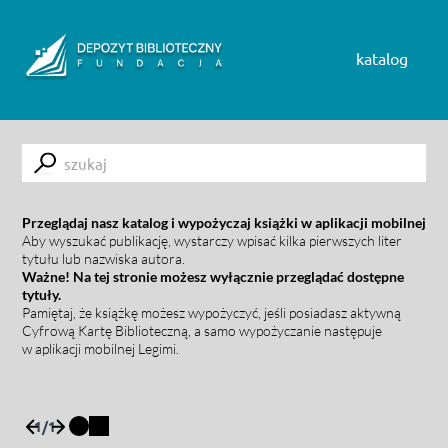
Skip to content
katalog
Submit
Przeglądaj nasz katalog i wypożyczaj książki w aplikacji mobilnej
Aby wyszukać publikację, wystarczy wpisać kilka pierwszych liter
tytułu lub nazwiska autora.
Ważne! Na tej stronie możesz wyłącznie przeglądać dostępne
tytuły.
Pamiętaj, że książkę możesz wypożyczyć, jeśli posiadasz aktywną
Cyfrową Kartę Biblioteczną, a samo wypożyczanie następuje
w aplikacji mobilnej Legimi.
1
/
1