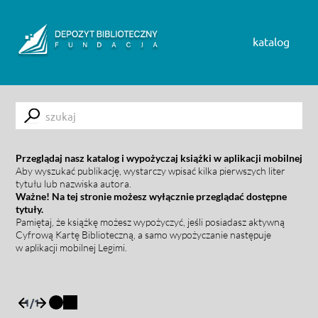
Skip to content
katalog
Submit
Przeglądaj nasz katalog i wypożyczaj książki w aplikacji mobilnej
Aby wyszukać publikację, wystarczy wpisać kilka pierwszych liter
tytułu lub nazwiska autora.
Ważne! Na tej stronie możesz wyłącznie przeglądać dostępne
tytuły.
Pamiętaj, że książkę możesz wypożyczyć, jeśli posiadasz aktywną
Cyfrową Kartę Biblioteczną, a samo wypożyczanie następuje
w aplikacji mobilnej Legimi.
1
/
1