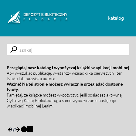
Skip to content
katalog
Submit
Przeglądaj nasz katalog i wypożyczaj książki w aplikacji mobilnej
Aby wyszukać publikację, wystarczy wpisać kilka pierwszych liter
tytułu lub nazwiska autora.
Ważne! Na tej stronie możesz wyłącznie przeglądać dostępne
tytuły.
Pamiętaj, że książkę możesz wypożyczyć, jeśli posiadasz aktywną
Cyfrową Kartę Biblioteczną, a samo wypożyczanie następuje
w aplikacji mobilnej Legimi.
1
/
1