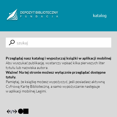
Skip to content
katalog
Submit
Przeglądaj nasz katalog i wypożyczaj książki w aplikacji mobilnej
Aby wyszukać publikację, wystarczy wpisać kilka pierwszych liter
tytułu lub nazwiska autora.
Ważne! Na tej stronie możesz wyłącznie przeglądać dostępne
tytuły.
Pamiętaj, że książkę możesz wypożyczyć, jeśli posiadasz aktywną
Cyfrową Kartę Biblioteczną, a samo wypożyczanie następuje
w aplikacji mobilnej Legimi.
1
/
1