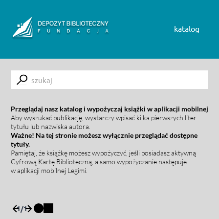
Skip to content
katalog
Submit
Przeglądaj nasz katalog i wypożyczaj książki w aplikacji mobilnej
Aby wyszukać publikację, wystarczy wpisać kilka pierwszych liter
tytułu lub nazwiska autora.
Ważne! Na tej stronie możesz wyłącznie przeglądać dostępne
tytuły.
Pamiętaj, że książkę możesz wypożyczyć, jeśli posiadasz aktywną
Cyfrową Kartę Biblioteczną, a samo wypożyczanie następuje
w aplikacji mobilnej Legimi.
1
/
1