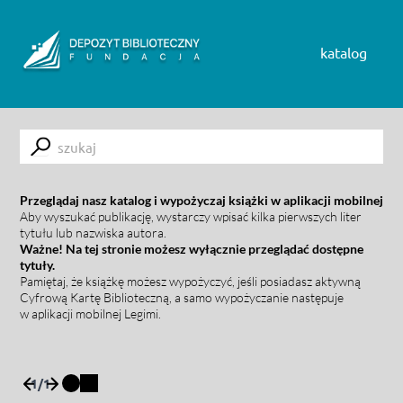
Skip to content
katalog
Submit
Przeglądaj nasz katalog i wypożyczaj książki w aplikacji mobilnej
Aby wyszukać publikację, wystarczy wpisać kilka pierwszych liter
tytułu lub nazwiska autora.
Ważne! Na tej stronie możesz wyłącznie przeglądać dostępne
tytuły.
Pamiętaj, że książkę możesz wypożyczyć, jeśli posiadasz aktywną
Cyfrową Kartę Biblioteczną, a samo wypożyczanie następuje
w aplikacji mobilnej Legimi.
1
/
1