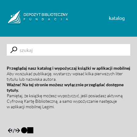
Skip to content
katalog
Submit
Przeglądaj nasz katalog i wypożyczaj książki w aplikacji mobilnej
Aby wyszukać publikację, wystarczy wpisać kilka pierwszych liter
tytułu lub nazwiska autora.
Ważne! Na tej stronie możesz wyłącznie przeglądać dostępne
tytuły.
Pamiętaj, że książkę możesz wypożyczyć, jeśli posiadasz aktywną
Cyfrową Kartę Biblioteczną, a samo wypożyczanie następuje
w aplikacji mobilnej Legimi.
1
/
1