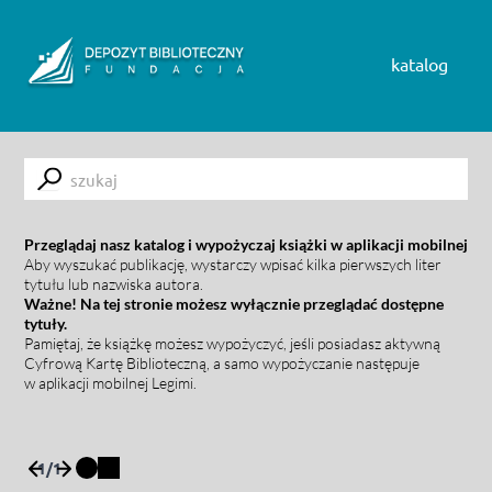
Skip to content
katalog
Submit
Przeglądaj nasz katalog i wypożyczaj książki w aplikacji mobilnej
Aby wyszukać publikację, wystarczy wpisać kilka pierwszych liter
tytułu lub nazwiska autora.
Ważne! Na tej stronie możesz wyłącznie przeglądać dostępne
tytuły.
Pamiętaj, że książkę możesz wypożyczyć, jeśli posiadasz aktywną
Cyfrową Kartę Biblioteczną, a samo wypożyczanie następuje
w aplikacji mobilnej Legimi.
1
/
1