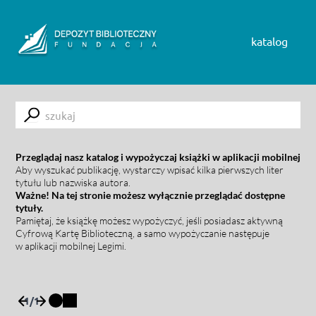
Skip to content
katalog
Submit
Przeglądaj nasz katalog i wypożyczaj książki w aplikacji mobilnej
Aby wyszukać publikację, wystarczy wpisać kilka pierwszych liter
tytułu lub nazwiska autora.
Ważne! Na tej stronie możesz wyłącznie przeglądać dostępne
tytuły.
Pamiętaj, że książkę możesz wypożyczyć, jeśli posiadasz aktywną
Cyfrową Kartę Biblioteczną, a samo wypożyczanie następuje
w aplikacji mobilnej Legimi.
1
/
1