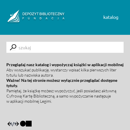
Skip to content
katalog
Submit
Przeglądaj nasz katalog i wypożyczaj książki w aplikacji mobilnej
Aby wyszukać publikację, wystarczy wpisać kilka pierwszych liter
tytułu lub nazwiska autora.
Ważne! Na tej stronie możesz wyłącznie przeglądać dostępne
tytuły.
Pamiętaj, że książkę możesz wypożyczyć, jeśli posiadasz aktywną
Cyfrową Kartę Biblioteczną, a samo wypożyczanie następuje
w aplikacji mobilnej Legimi.
1
/
1