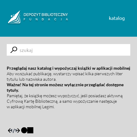
Skip to content
katalog
Submit
Przeglądaj nasz katalog i wypożyczaj książki w aplikacji mobilnej
Aby wyszukać publikację, wystarczy wpisać kilka pierwszych liter
tytułu lub nazwiska autora.
Ważne! Na tej stronie możesz wyłącznie przeglądać dostępne
tytuły.
Pamiętaj, że książkę możesz wypożyczyć, jeśli posiadasz aktywną
Cyfrową Kartę Biblioteczną, a samo wypożyczanie następuje
w aplikacji mobilnej Legimi.
1
/
1