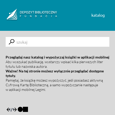
Skip to content
katalog
Submit
Przeglądaj nasz katalog i wypożyczaj książki w aplikacji mobilnej
Aby wyszukać publikację, wystarczy wpisać kilka pierwszych liter
tytułu lub nazwiska autora.
Ważne! Na tej stronie możesz wyłącznie przeglądać dostępne
tytuły.
Pamiętaj, że książkę możesz wypożyczyć, jeśli posiadasz aktywną
Cyfrową Kartę Biblioteczną, a samo wypożyczanie następuje
w aplikacji mobilnej Legimi.
1
/
1