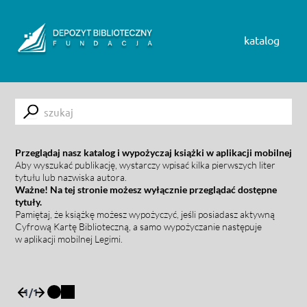
Skip to content
katalog
Submit
Przeglądaj nasz katalog i wypożyczaj książki w aplikacji mobilnej
Aby wyszukać publikację, wystarczy wpisać kilka pierwszych liter
tytułu lub nazwiska autora.
Ważne! Na tej stronie możesz wyłącznie przeglądać dostępne
tytuły.
Pamiętaj, że książkę możesz wypożyczyć, jeśli posiadasz aktywną
Cyfrową Kartę Biblioteczną, a samo wypożyczanie następuje
w aplikacji mobilnej Legimi.
1
/
1