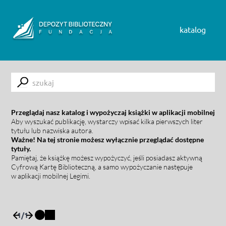
Skip to content
katalog
Submit
Przeglądaj nasz katalog i wypożyczaj książki w aplikacji mobilnej
Aby wyszukać publikację, wystarczy wpisać kilka pierwszych liter
tytułu lub nazwiska autora.
Ważne! Na tej stronie możesz wyłącznie przeglądać dostępne
tytuły.
Pamiętaj, że książkę możesz wypożyczyć, jeśli posiadasz aktywną
Cyfrową Kartę Biblioteczną, a samo wypożyczanie następuje
w aplikacji mobilnej Legimi.
1
/
1