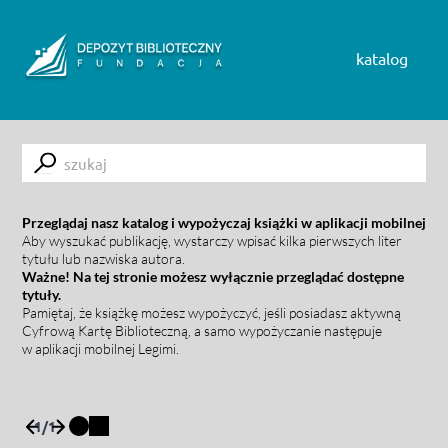
Skip to content
katalog
Submit
Przeglądaj nasz katalog i wypożyczaj książki w aplikacji mobilnej
Aby wyszukać publikację, wystarczy wpisać kilka pierwszych liter
tytułu lub nazwiska autora.
Ważne! Na tej stronie możesz wyłącznie przeglądać dostępne
tytuły.
Pamiętaj, że książkę możesz wypożyczyć, jeśli posiadasz aktywną
Cyfrową Kartę Biblioteczną, a samo wypożyczanie następuje
w aplikacji mobilnej Legimi.
1
/
1