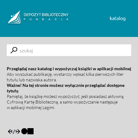
Skip to content
katalog
Submit
Przeglądaj nasz katalog i wypożyczaj książki w aplikacji mobilnej
Aby wyszukać publikację, wystarczy wpisać kilka pierwszych liter
tytułu lub nazwiska autora.
Ważne! Na tej stronie możesz wyłącznie przeglądać dostępne
tytuły.
Pamiętaj, że książkę możesz wypożyczyć, jeśli posiadasz aktywną
Cyfrową Kartę Biblioteczną, a samo wypożyczanie następuje
w aplikacji mobilnej Legimi.
1
/
1