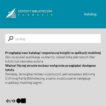
Skip to content
katalog
Submit
Przeglądaj nasz katalog i wypożyczaj książki w aplikacji mobilnej
Aby wyszukać publikację, wystarczy wpisać kilka pierwszych liter
tytułu lub nazwiska autora.
Ważne! Na tej stronie możesz wyłącznie przeglądać dostępne
tytuły.
Pamiętaj, że książkę możesz wypożyczyć, jeśli posiadasz aktywną
Cyfrową Kartę Biblioteczną, a samo wypożyczanie następuje
w aplikacji mobilnej Legimi.
1
/
1