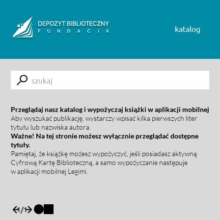
Skip to content
katalog
Submit
Przeglądaj nasz katalog i wypożyczaj książki w aplikacji mobilnej
Aby wyszukać publikację, wystarczy wpisać kilka pierwszych liter
tytułu lub nazwiska autora.
Ważne! Na tej stronie możesz wyłącznie przeglądać dostępne
tytuły.
Pamiętaj, że książkę możesz wypożyczyć, jeśli posiadasz aktywną
Cyfrową Kartę Biblioteczną, a samo wypożyczanie następuje
w aplikacji mobilnej Legimi.
1
/
1