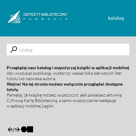
Skip to content
katalog
Submit
Przeglądaj nasz katalog i wypożyczaj książki w aplikacji mobilnej
Aby wyszukać publikację, wystarczy wpisać kilka pierwszych liter
tytułu lub nazwiska autora.
Ważne! Na tej stronie możesz wyłącznie przeglądać dostępne
tytuły.
Pamiętaj, że książkę możesz wypożyczyć, jeśli posiadasz aktywną
Cyfrową Kartę Biblioteczną, a samo wypożyczanie następuje
w aplikacji mobilnej Legimi.
1
/
1