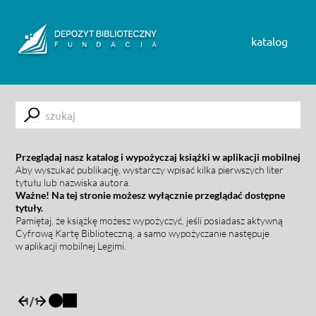
Skip to content
katalog
Submit
Przeglądaj nasz katalog i wypożyczaj książki w aplikacji mobilnej
Aby wyszukać publikację, wystarczy wpisać kilka pierwszych liter
tytułu lub nazwiska autora.
Ważne! Na tej stronie możesz wyłącznie przeglądać dostępne
tytuły.
Pamiętaj, że książkę możesz wypożyczyć, jeśli posiadasz aktywną
Cyfrową Kartę Biblioteczną, a samo wypożyczanie następuje
w aplikacji mobilnej Legimi.
1
/
1