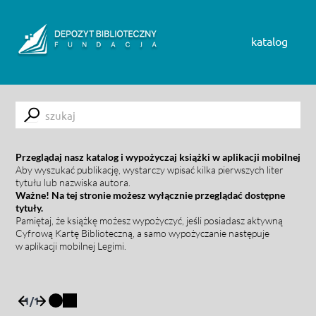
Skip to content
katalog
Submit
Przeglądaj nasz katalog i wypożyczaj książki w aplikacji mobilnej
Aby wyszukać publikację, wystarczy wpisać kilka pierwszych liter
tytułu lub nazwiska autora.
Ważne! Na tej stronie możesz wyłącznie przeglądać dostępne
tytuły.
Pamiętaj, że książkę możesz wypożyczyć, jeśli posiadasz aktywną
Cyfrową Kartę Biblioteczną, a samo wypożyczanie następuje
w aplikacji mobilnej Legimi.
1
/
1