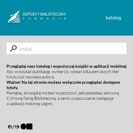
Skip to content
katalog
Submit
Przeglądaj nasz katalog i wypożyczaj książki w aplikacji mobilnej
Aby wyszukać publikację, wystarczy wpisać kilka pierwszych liter
tytułu lub nazwiska autora.
Ważne! Na tej stronie możesz wyłącznie przeglądać dostępne
tytuły.
Pamiętaj, że książkę możesz wypożyczyć, jeśli posiadasz aktywną
Cyfrową Kartę Biblioteczną, a samo wypożyczanie następuje
w aplikacji mobilnej Legimi.
1
/
1