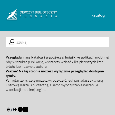
Skip to content
katalog
Submit
Przeglądaj nasz katalog i wypożyczaj książki w aplikacji mobilnej
Aby wyszukać publikację, wystarczy wpisać kilka pierwszych liter
tytułu lub nazwiska autora.
Ważne! Na tej stronie możesz wyłącznie przeglądać dostępne
tytuły.
Pamiętaj, że książkę możesz wypożyczyć, jeśli posiadasz aktywną
Cyfrową Kartę Biblioteczną, a samo wypożyczanie następuje
w aplikacji mobilnej Legimi.
1
/
1