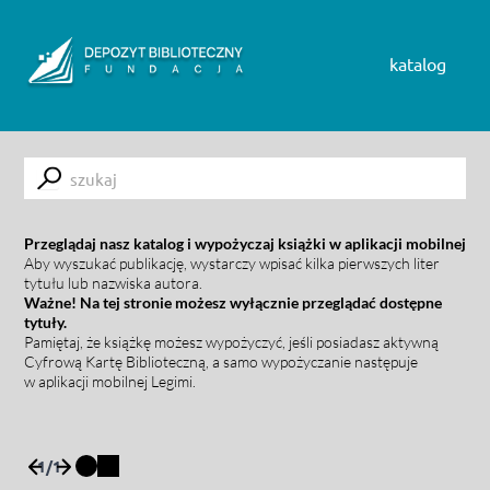
Skip to content
katalog
Submit
Przeglądaj nasz katalog i wypożyczaj książki w aplikacji mobilnej
Aby wyszukać publikację, wystarczy wpisać kilka pierwszych liter
tytułu lub nazwiska autora.
Ważne! Na tej stronie możesz wyłącznie przeglądać dostępne
tytuły.
Pamiętaj, że książkę możesz wypożyczyć, jeśli posiadasz aktywną
Cyfrową Kartę Biblioteczną, a samo wypożyczanie następuje
w aplikacji mobilnej Legimi.
1
/
1