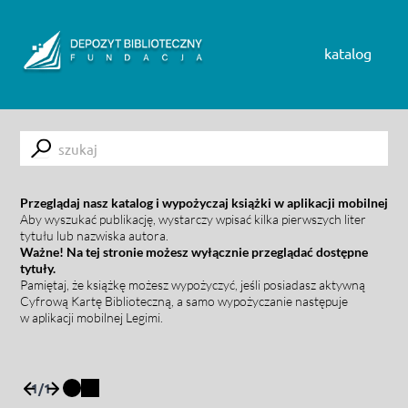
Skip to content
katalog
Submit
Przeglądaj nasz katalog i wypożyczaj książki w aplikacji mobilnej
Aby wyszukać publikację, wystarczy wpisać kilka pierwszych liter
tytułu lub nazwiska autora.
Ważne! Na tej stronie możesz wyłącznie przeglądać dostępne
tytuły.
Pamiętaj, że książkę możesz wypożyczyć, jeśli posiadasz aktywną
Cyfrową Kartę Biblioteczną, a samo wypożyczanie następuje
w aplikacji mobilnej Legimi.
1
/
1